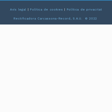
Avís legal
|
Política de cookies
|
Política de privacitat
Rectificadora Carcassona-Record, S.A.U. © 2022